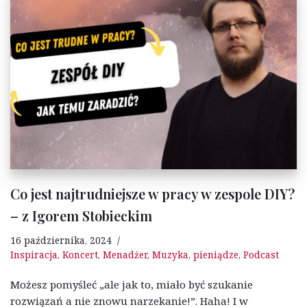
Co jest najtrudniejsze w pracy w zespole DIY?
– z Igorem Stobieckim
16 października, 2024
Inspiracja
,
Koncert
,
Menadżer
,
Muzyka
,
pieniądze
,
Podcast
Możesz pomyśleć „ale jak to, miało być szukanie
rozwiązań a nie znowu narzekanie!”. Haha! I w