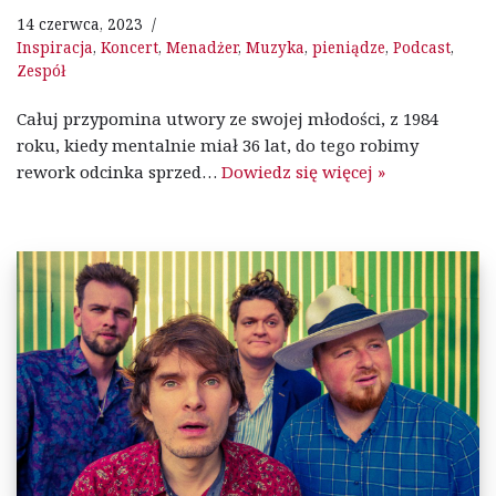
14 czerwca, 2023
Inspiracja
,
Koncert
,
Menadżer
,
Muzyka
,
pieniądze
,
Podcast
,
Zespół
Całuj przypomina utwory ze swojej młodości, z 1984
roku, kiedy mentalnie miał 36 lat, do tego robimy
rework odcinka sprzed…
Dowiedz się więcej »