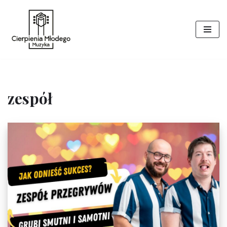
Przejdź
do
treści
zespół