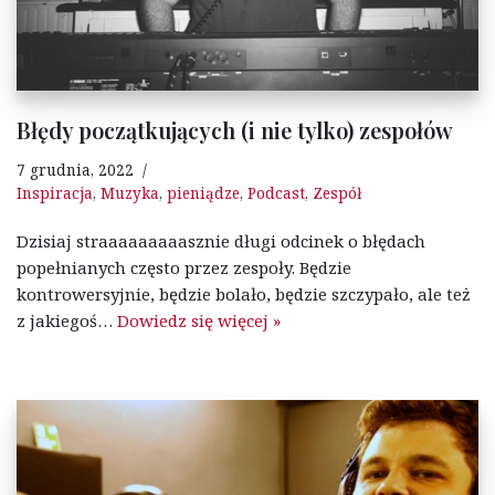
Błędy początkujących (i nie tylko) zespołów
7 grudnia, 2022
Inspiracja
,
Muzyka
,
pieniądze
,
Podcast
,
Zespół
Dzisiaj straaaaaaaaasznie długi odcinek o błędach
popełnianych często przez zespoły. Będzie
kontrowersyjnie, będzie bolało, będzie szczypało, ale też
z jakiegoś…
Dowiedz się więcej »