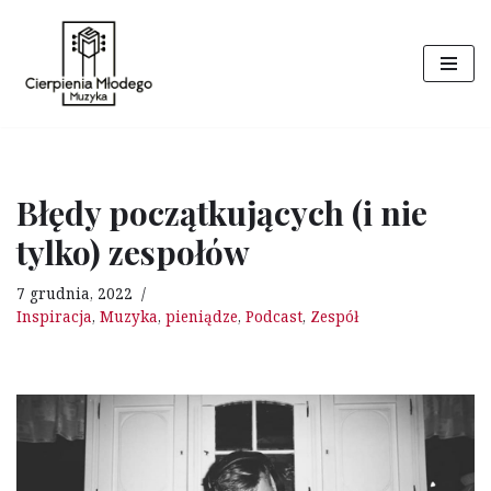
Przejdź
do
treści
Błędy początkujących (i nie
tylko) zespołów
7 grudnia, 2022
Inspiracja
,
Muzyka
,
pieniądze
,
Podcast
,
Zespół