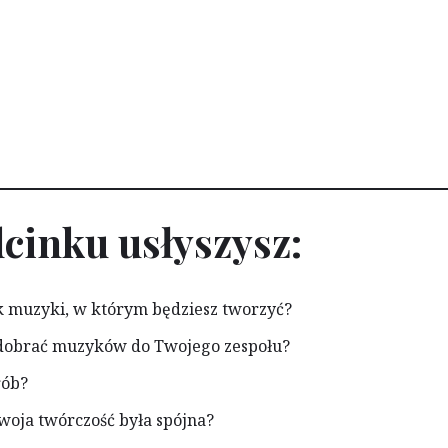
cinku usłyszysz:
 muzyki, w którym będziesz tworzyć?
k dobrać muzyków do Twojego zespołu?
rób?
woja twórczość była spójna?