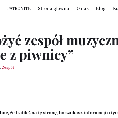
PATRONITE
Strona główna
O nas
Blog
Ko
ożyć zespół muzyczny
e z piwnicy”
,
Zespół
, że trafiłeś na tę stronę, bo szukasz informacji o tym