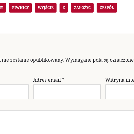
NY
PIWNICY
WYJŚCIE
Z
ZAŁOŻYĆ
ZESPÓŁ
 nie zostanie opublikowany.
Wymagane pola są oznaczon
Adres email
*
Witryna int