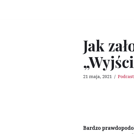
Przejdź
do
treści
Jak zał
„Wyjści
21 maja, 2021
Podcast
Bardzo prawdopodobne