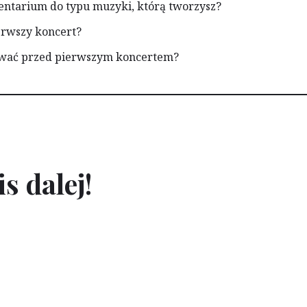
entarium do typu muzyki, którą tworzysz?
erwszy koncert?
ować przed pierwszym koncertem?
s dalej!