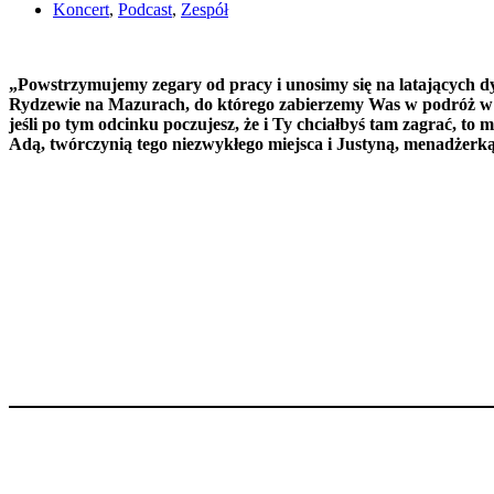
Koncert
,
Podcast
,
Zespół
„Powstrzymujemy zegary od pracy i unosimy się na latających d
Rydzewie na Mazurach, do którego zabierzemy Was w podróż w 
jeśli po tym odcinku poczujesz, że i Ty chciałbyś tam zagrać, t
Adą, twórczynią tego niezwykłego miejsca i Justyną, menadżerką