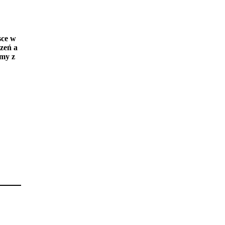
sce w
zeń a
amy z