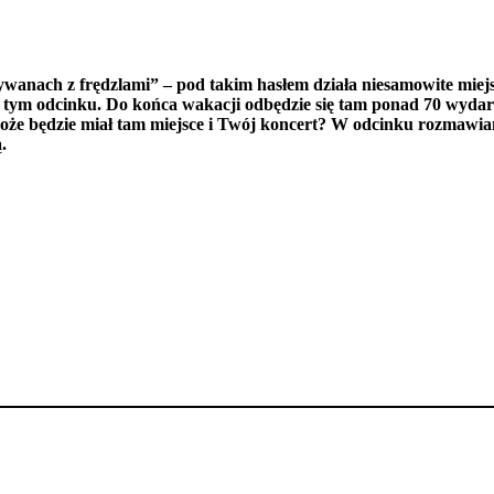
ywanach z frędzlami” – pod takim hasłem działa niesamowite miej
tym odcinku. Do końca wakacji odbędzie się tam ponad 70 wydar
o może będzie miał tam miejsce i Twój koncert? W odcinku rozmawi
.