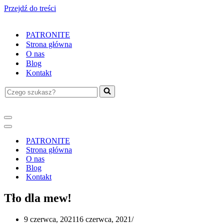
Przejdź do treści
PATRONITE
Strona główna
O nas
Blog
Kontakt
Szukaj...
Menu
nawigacji
Menu
nawigacji
PATRONITE
Strona główna
O nas
Blog
Kontakt
Tło dla mew!
9 czerwca, 2021
16 czerwca, 2021