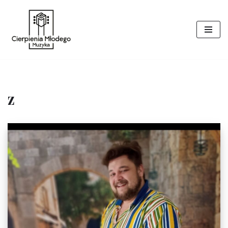
Przejdź
do
treści
z