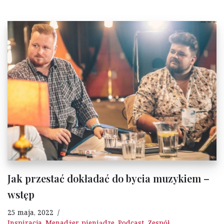
Jak przestać dokładać do bycia muzykiem –
wstęp
25 maja, 2022
Inspiracja
,
Menadżer
,
pieniądze
,
Podcast
,
Zespół