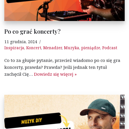
Po co grać koncerty?
11 grudnia, 2024
Inspiracja
,
Koncert
,
Menadżer
,
Muzyka
,
pieniądze
,
Podcast
Co to za głupie pytanie, przecież wiadomo po co się gra
koncerty, prawda? Prawda? Jeśli jednak ten tytuł
zachęcił Cię…
Dowiedz się więcej »