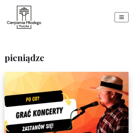
Przejdź
do
treści
pieniądze