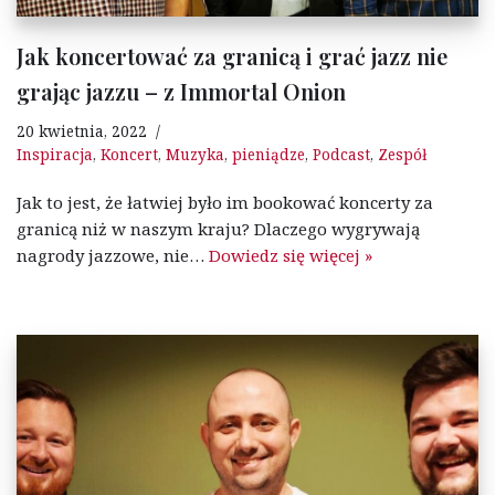
Jak koncertować za granicą i grać jazz nie
grając jazzu – z Immortal Onion
20 kwietnia, 2022
Inspiracja
,
Koncert
,
Muzyka
,
pieniądze
,
Podcast
,
Zespół
Jak to jest, że łatwiej było im bookować koncerty za
granicą niż w naszym kraju? Dlaczego wygrywają
nagrody jazzowe, nie…
Dowiedz się więcej »