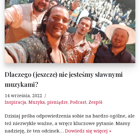
Dlaczego (jeszcze) nie jesteśmy sławnymi
muzykami?
14 września, 2022
Inspiracja
,
Muzyka
,
pieniądze
,
Podcast
,
Zespół
Dzisiaj próba odpowiedzenia sobie na bardzo ogólne, ale
też niezwykle ważne, a wręcz kluczowe pytanie. Mamy
nadzieję, że ten odcinek…
Dowiedz się więcej »