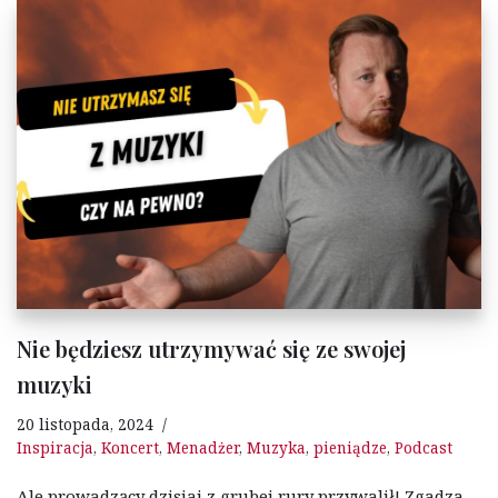
Nie będziesz utrzymywać się ze swojej
muzyki
20 listopada, 2024
Inspiracja
,
Koncert
,
Menadżer
,
Muzyka
,
pieniądze
,
Podcast
Ale prowadzący dzisiaj z grubej rury przywalił! Zgadza