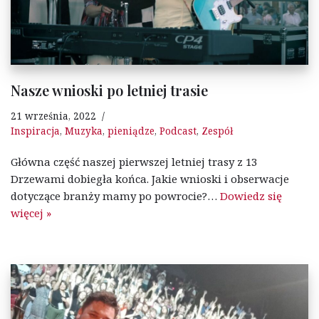
Nasze wnioski po letniej trasie
21 września, 2022
Inspiracja
,
Muzyka
,
pieniądze
,
Podcast
,
Zespół
Główna część naszej pierwszej letniej trasy z 13
Drzewami dobiegła końca. Jakie wnioski i obserwacje
dotyczące branży mamy po powrocie?…
Dowiedz się
więcej »