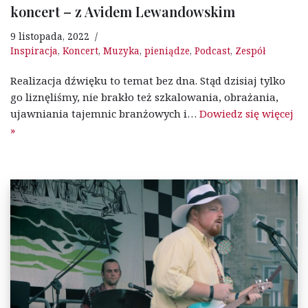
koncert – z Avidem Lewandowskim
9 listopada, 2022
Inspiracja
,
Koncert
,
Muzyka
,
pieniądze
,
Podcast
,
Zespół
Realizacja dźwięku to temat bez dna. Stąd dzisiaj tylko
go liznęliśmy, nie brakło też szkalowania, obrażania,
ujawniania tajemnic branżowych i…
Dowiedz się więcej
»