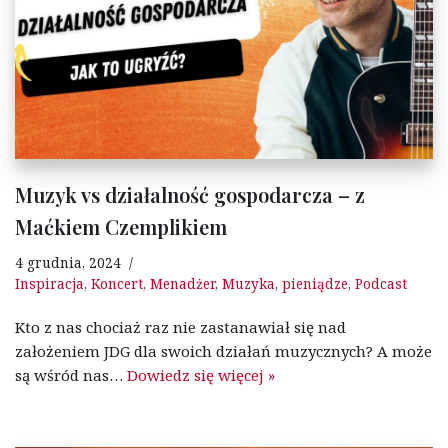
Muzyk vs działalność gospodarcza – z
Maćkiem Czemplikiem
4 grudnia, 2024
Inspiracja
,
Koncert
,
Menadżer
,
Muzyka
,
pieniądze
,
Podcast
Kto z nas chociaż raz nie zastanawiał się nad
założeniem JDG dla swoich działań muzycznych? A może
są wśród nas…
Dowiedz się więcej »