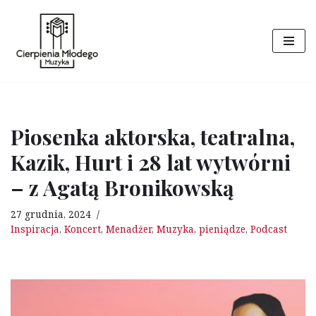
Przejdź
do
treści
Piosenka aktorska, teatralna,
Kazik, Hurt i 28 lat wytwórni
– z Agatą Bronikowską
27 grudnia, 2024
Inspiracja
,
Koncert
,
Menadżer
,
Muzyka
,
pieniądze
,
Podcast