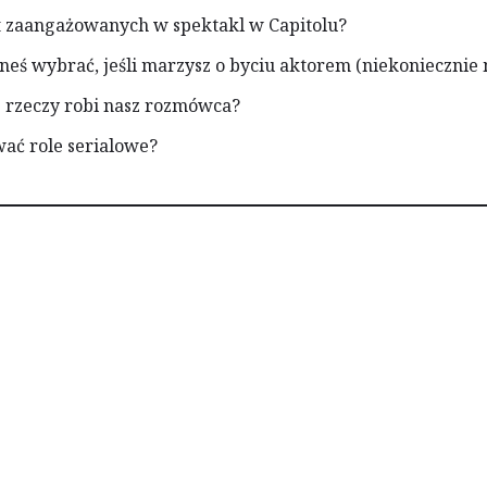
est zaangażowanych w spektakl w Capitolu?
neś wybrać, jeśli marzysz o byciu aktorem (niekonieczni
e rzeczy robi nasz rozmówca?
wać role serialowe?