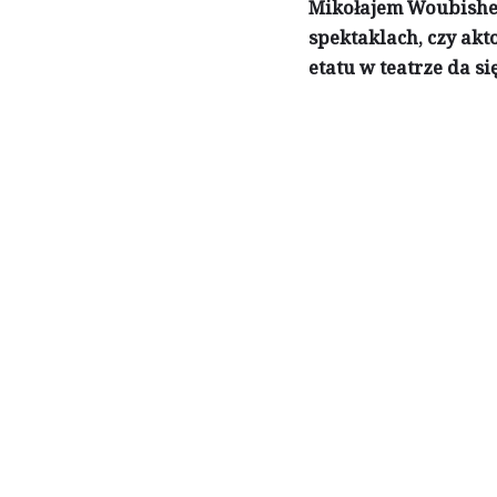
Mikołajem Woubishete
spektaklach, czy akt
etatu w teatrze da s