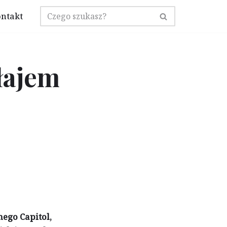
ntakt
łajem
ego Capitol,