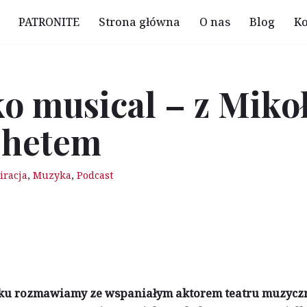
PATRONITE
Strona główna
O nas
Blog
Ko
ko musical – z Miko
shetem
iracja
,
Muzyka
,
Podcast
ku rozmawiamy ze wspaniałym aktorem teatru muzyczn