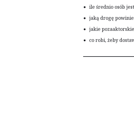
ile średnio osób j
jaką drogę powinie
jakie pozaaktorski
co robi, żeby dosta