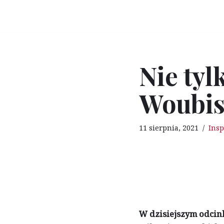
Przejdź
do
treści
Nie tyl
Woubi
11 sierpnia, 2021
Insp
W dzisiejszym odcin