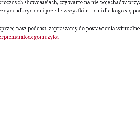
orocznych showcase’ach, czy warto na nie pojechać w przys
ym odkryciem i przede wszystkim – co i dla kogo się podn
wesprzeć nasz podcast, zapraszamy do postawienia wirtualn
/cierpieniamlodegomuzyka