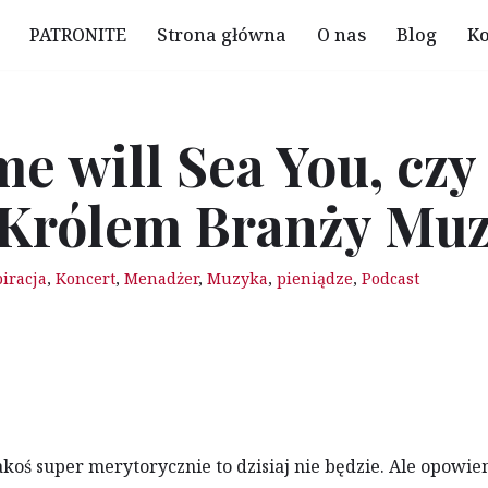
PATRONITE
Strona główna
O nas
Blog
Ko
me will Sea You, czy
z Królem Branży Mu
iracja
,
Koncert
,
Menadżer
,
Muzyka
,
pieniądze
,
Podcast
akoś super merytorycznie to dzisiaj nie będzie. Ale opowie