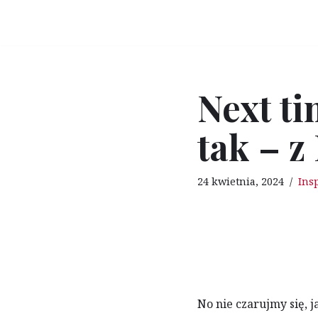
Przejdź
do
treści
Next ti
tak – 
24 kwietnia, 2024
Insp
No nie czarujmy się, j