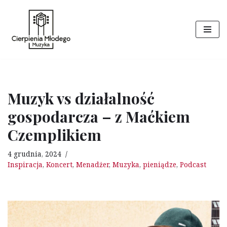
Przejdź
do
treści
Muzyk vs działalność
gospodarcza – z Maćkiem
Czemplikiem
4 grudnia, 2024
Inspiracja
,
Koncert
,
Menadżer
,
Muzyka
,
pieniądze
,
Podcast