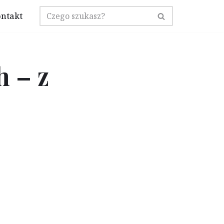
ntakt
h – z