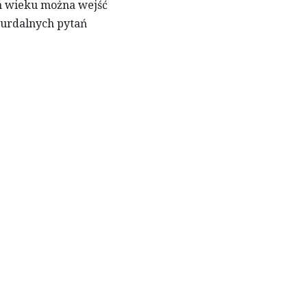
im wieku można wejść
bsurdalnych pytań