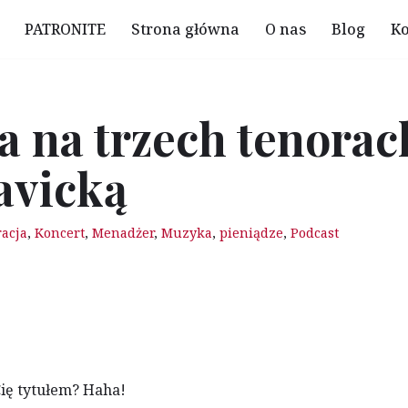
PATRONITE
Strona główna
O nas
Blog
Ko
a na trzech tenorac
avicką
racja
,
Koncert
,
Menadżer
,
Muzyka
,
pieniądze
,
Podcast
Cię tytułem? Haha!