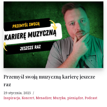
Przemyśl swoją muzyczną karierę jeszcze
raz
29 stycznia, 2025
Inspiracja
,
Koncert
,
Menadżer
,
Muzyka
,
pieniądze
,
Podcast