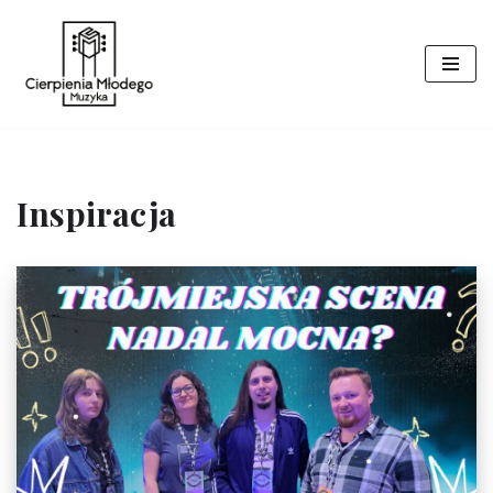
Przejdź
do
treści
Inspiracja