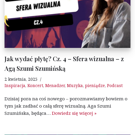
Jak wydać płytę? Cz. 4 – Sfera wizualna – z
Agą Szumi Szumińską
2 kwietnia, 2025
Inspiracja
,
Koncert
,
Menadżer
,
Muzyka
,
pieniądze
,
Podcast
Dzisiaj pora na coś nowego – porozmawiamy bowiem o
tym jak zadbać o całą sferę wizualną. Aga Szumi
Szumińska, będąca…
Dowiedz się więcej »