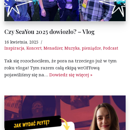
Czy SeaYou 2025 dowiozło? – Vlog
16 kwietnia, 2025
Inspiracja
,
Koncert
,
Menadżer
,
Muzyka
,
pieniądze
,
Podcast
Tak się rozochociłem, że pora na trzeciego już w tym
roku vloga! Tym razem całą ekipą wrOFFową
pojawiliśmy się na…
Dowiedz się więcej »