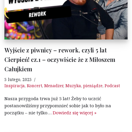
Wyjście z piwnicy – rework, czyli 5 lat
Cierpień! cz.1 – oczywiście że z Miłoszem
Całujkiem
5 lutego, 2025
Inspiracja
,
Koncert
,
Menadżer
,
Muzyka
,
pieniądze
,
Podcast
Nasza przygoda trwa już 5 lat! Żeby to uczcić
postanowiliśmy przypomnieć sobie jak to było na
początku – nie tylko…
Dowiedz się więcej »