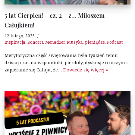
5 lat Cierpień! – cz. 2 – z… Miłoszem
Całujkiem!
12 lutego, 2025
Inspiracja
,
Koncert
,
Menadżer
,
Muzyka
,
pieniądze
,
Podcast
Merytoryczna część świętowania była tydzień temu –
dzisiaj czas na wspominki, pierdoły, dyskusje o niczym i
zapieranie się Całuja, że…
Dowiedz się więcej »