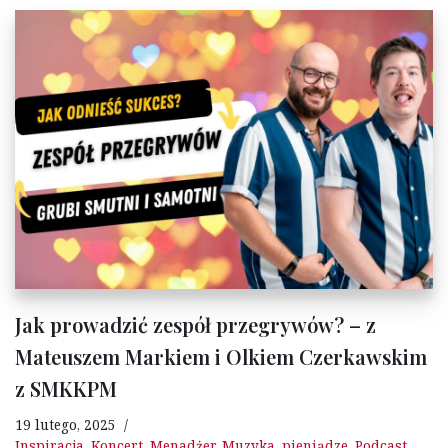
Jak prowadzić zespół przegrywów? – z
Mateuszem Markiem i Olkiem Czerkawskim
z SMKKPM
19 lutego, 2025
Inspiracja
,
Koncert
,
Menadżer
,
Muzyka
,
pieniądze
,
Podcast