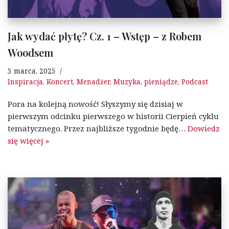
Jak wydać płytę? Cz. 1 – Wstęp – z Robem
Woodsem
5 marca, 2025
Inspiracja
,
Koncert
,
Menadżer
,
Muzyka
,
pieniądze
,
Podcast
Pora na kolejną nowość! Słyszymy się dzisiaj w
pierwszym odcinku pierwszego w historii Cierpień cyklu
tematycznego. Przez najbliższe tygodnie będę…
Dowiedz
się więcej »