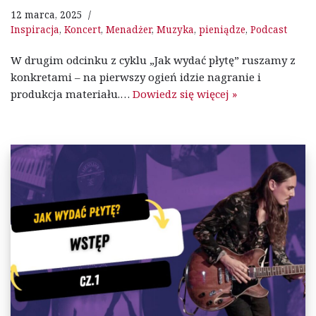
12 marca, 2025
Inspiracja
,
Koncert
,
Menadżer
,
Muzyka
,
pieniądze
,
Podcast
W drugim odcinku z cyklu „Jak wydać płytę” ruszamy z
konkretami – na pierwszy ogień idzie nagranie i
produkcja materiału.…
Dowiedz się więcej »