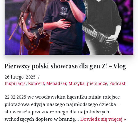
Pierwszy polski showcase dla gen Z! – Vlog
26 lutego, 2025
Inspiracja
,
Koncert
,
Menadżer
,
Muzyka
,
pieniądze
,
Podcast
22.02.2025 we wrocławskim Łączniku miała miejsce
pilotażowa edycja naszego najmłodszego dziecka –
showcase’u przeznaczonego dla najmłodszych,
wchodzących dopiero w branżę…
Dowiedz się więcej »