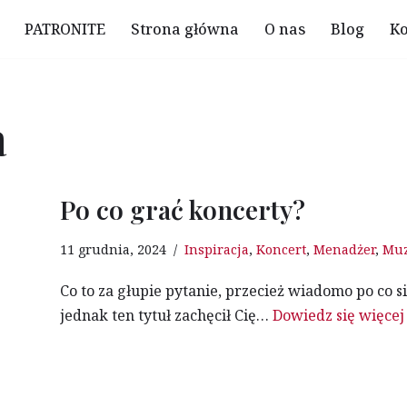
PATRONITE
Strona główna
O nas
Blog
Ko
a
Po co grać koncerty?
11 grudnia, 2024
Inspiracja
,
Koncert
,
Menadżer
,
Mu
Co to za głupie pytanie, przecież wiadomo po co s
jednak ten tytuł zachęcił Cię…
Dowiedz się więcej