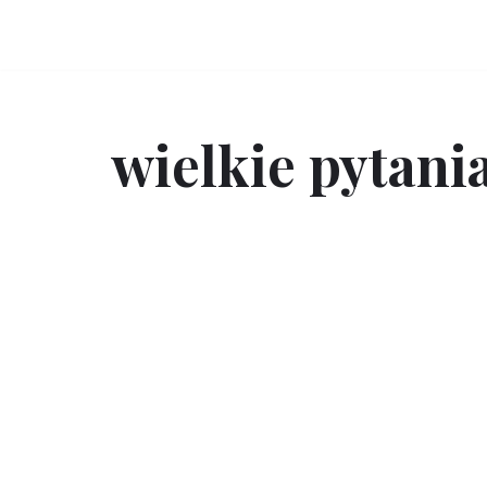
Przejdź
do
treści
wielkie pytani