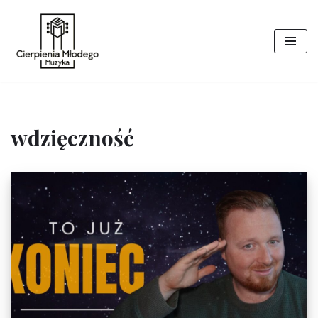
Przejdź
do
treści
wdzięczność