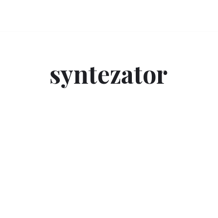
Przejdź
do
treści
syntezator