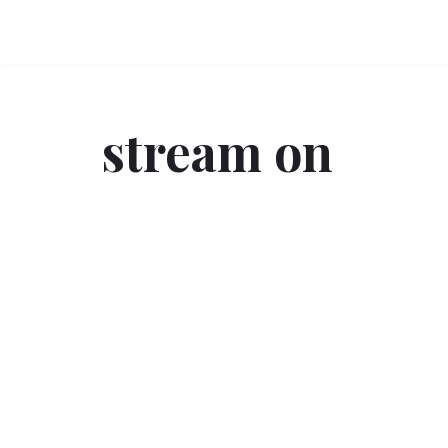
Przejdź
do
treści
stream on