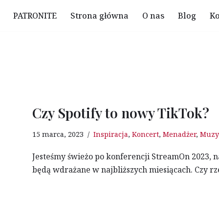
PATRONITE
Strona główna
O nas
Blog
Ko
Czy Spotify to nowy TikTok?
15 marca, 2023
Inspiracja
,
Koncert
,
Menadżer
,
Muzy
Jesteśmy świeżo po konferencji StreamOn 2023, na
będą wdrażane w najbliższych miesiącach. Czy r