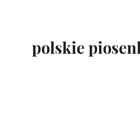
Przejdź
do
treści
polskie piosen