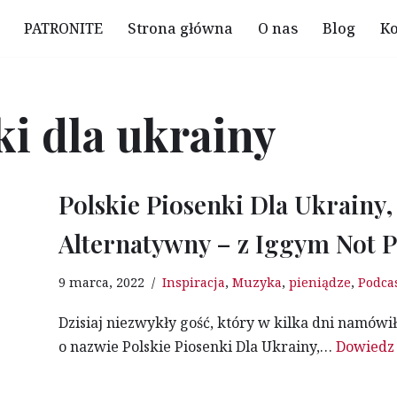
PATRONITE
Strona główna
O nas
Blog
Ko
ki dla ukrainy
Polskie Piosenki Dla Ukrainy,
Alternatywny – z Iggym Not
9 marca, 2022
Inspiracja
,
Muzyka
,
pieniądze
,
Podca
Dzisiaj niezwykły gość, który w kilka dni namówi
o nazwie Polskie Piosenki Dla Ukrainy,…
Dowiedz 