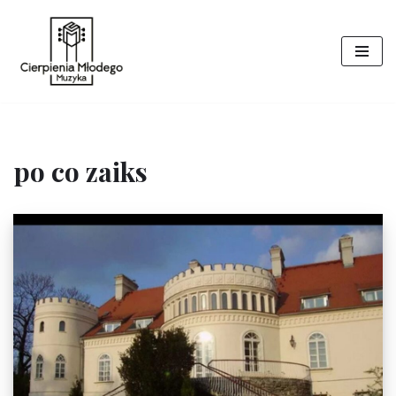
Przejdź
do
treści
po co zaiks