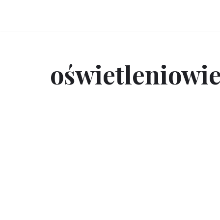
Przejdź
do
treści
oświetleniowi