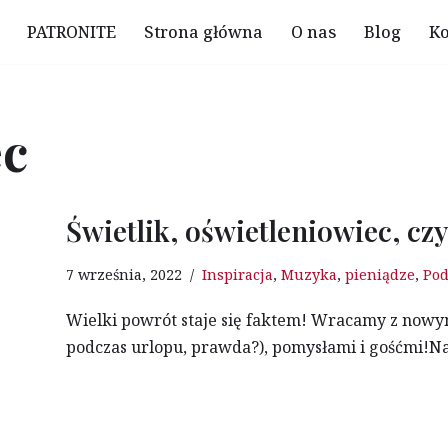
PATRONITE
Strona główna
O nas
Blog
Ko
ec
Świetlik, oświetleniowiec, czy
7 września, 2022
Inspiracja
,
Muzyka
,
pieniądze
,
Pod
Wielki powrót staje się faktem! Wracamy z nowym
podczas urlopu, prawda?), pomysłami i gośćmi!