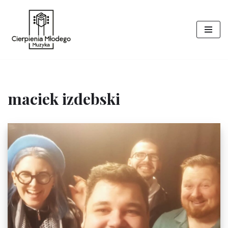
Przejdź
do
treści
maciek izdebski