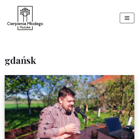
Przejdź
do
treści
gdańsk