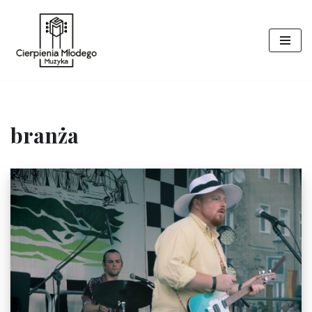
Przejdź
do
treści
branża