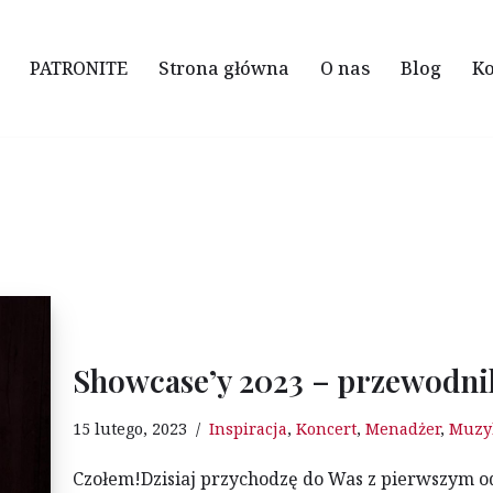
PATRONITE
Strona główna
O nas
Blog
Ko
Showcase’y 2023 – przewodni
15 lutego, 2023
Inspiracja
,
Koncert
,
Menadżer
,
Muzy
Czołem!Dzisiaj przychodzę do Was z pierwszym odc