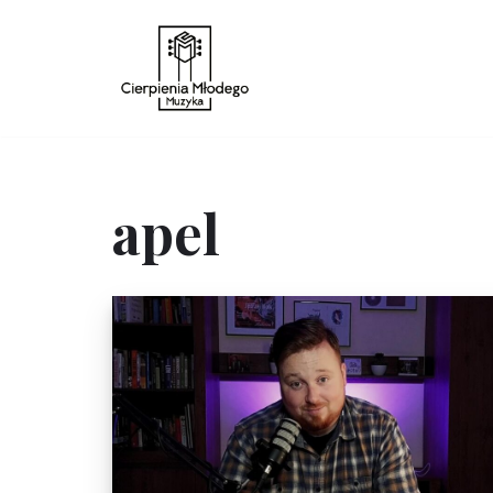
Przejdź
do
treści
apel