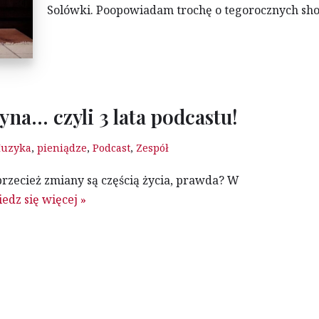
Solówki. Poopowiadam trochę o tegorocznych sh
zyna… czyli 3 lata podcastu!
uzyka
,
pieniądze
,
Podcast
,
Zespół
 przecież zmiany są częścią życia, prawda? W
edz się więcej »